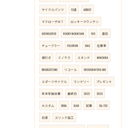
サイクルパンツ
12速
ADDICT
マクローザＭ７
ロッキーマウンテン
GROWLER20
ROCKY MOUNTAIN
105
委託
チューブラー
FULCRUM
SALE
在庫車
値引き
ミノウラ
スタンド
MINOURA
BRIDGESTONE
リコール
CROSSWAY200-MD
スポーツサイクル
ランドリー
プレゼント
年末年始休業
最終日
2022
2023
カスタム
DEDA
SL48
試乗
SIL-TEC
日泉
スリック加工