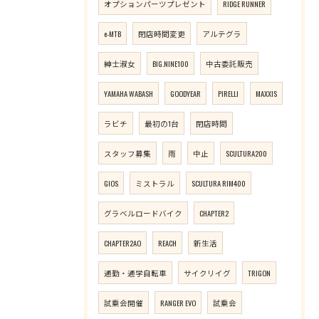
オプションパーツプレゼント
RIDGE RUNNER
e-MTB
閉店時間変更
アルテグラ
紳士淑女
BIG.NINE100
中古委託販売
YAMAHA WABASH
GOODYEAR
PIRELLI
MAXXIS
ラビチ
最初の1台
閉店時間
スタッフ募集
雨
中止
SCULTURA200
GIOS
ミストラル
SCULTURA RIM400
グラベルロードバイク
CHAPTER2
CHAPTER2AO
REACH
新生活
通勤・通学自転車
サイクリイグ
TRIGON
試乗会開催
RANGER EVO
試乗会