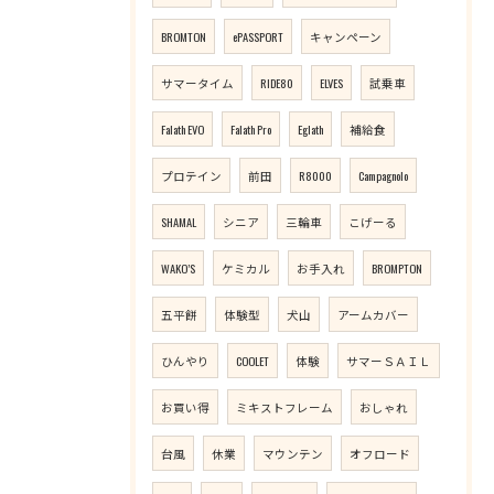
BROMTON
ePASSPORT
キャンペーン
サマータイム
RIDE80
ELVES
試乗車
Falath EVO
Falath Pro
Eglath
補給食
プロテイン
前田
R8000
Campagnolo
SHAMAL
シニア
三輪車
こげーる
WAKO’S
ケミカル
お手入れ
BROMPTON
五平餅
体験型
犬山
アームカバー
ひんやり
COOLET
体験
サマーＳＡＩＬ
お買い得
ミキストフレーム
おしゃれ
台風
休業
マウンテン
オフロード