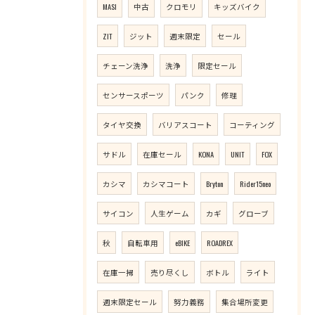
MASI
中古
クロモリ
キッズバイク
ZIT
ジット
週末限定
セール
チェーン洗浄
洗浄
限定セール
センサースポーツ
パンク
修理
タイヤ交換
バリアスコート
コーティング
サドル
在庫セール
KONA
UNIT
FOX
カシマ
カシマコート
Bryton
Rider15neo
サイコン
人生ゲーム
カギ
グローブ
秋
自転車用
eBIKE
ROADREX
在庫一掃
売り尽くし
ボトル
ライト
週末限定セール
努力義務
集合場所変更