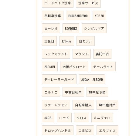
ロードバイク洗車
洗車サービス
自転車洗車
ENDURANCE300
YOELEO
ヨーレオ
ROADBIKE
シングルギア
定休日
お休み
旧モデル
レックマウント
マウント
委託中古
20％OFF
木曽ポタロード
テールライト
ディレーラーガード
AUDAX AL ROAD
コルナゴ
中古自転車
熱中症予防
ファームウェア
自転車購入
熱中症対策
塩GEL
ロード
クロス
ミニヴェロ
ドロップハンドル
エルビス
エルヴィス