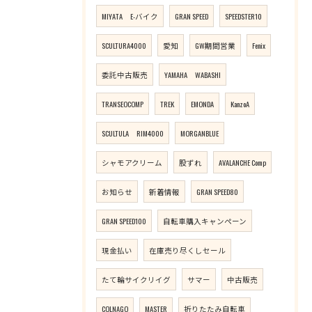
MIYATA E-バイク
GRAN SPEED
SPEEDSTER10
SCULTURA4000
愛知
GW期間営業
Fenix
委託中古販売
YAMAHA WABASHI
TRANSEOCOMP
TREK
EMONDA
KanzoA
SCULTULA RIM4000
MORGANBLUE
シャモアクリーム
股ずれ
AVALANCHE Comp
お知らせ
新着情報
GRAN SPEED80
GRAN SPEED100
自転車購入キャンペーン
現金払い
在庫売り尽くしセール
たて輪サイクリイグ
サマー
中古販売
COLNAGO
MASTER
折りたたみ自転車