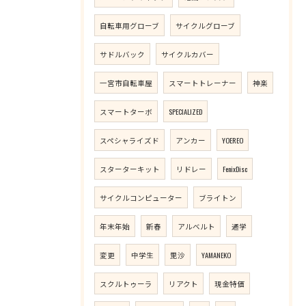
自転車用グローブ
サイクルグローブ
サドルバック
サイクルカバー
一宮市自転車屋
スマートトレーナー
神楽
スマートターボ
SPECIALIZED
スペシャライズド
アンカー
YOEREO
スターターキット
リドレー
FenixDisc
サイクルコンピューター
ブライトン
年末年始
新春
アルベルト
通学
変更
中学生
毘沙
YAMANEKO
スクルトゥーラ
リアクト
現金特価