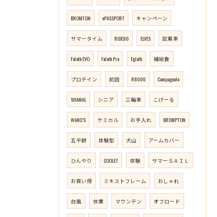
BROMTON
ePASSPORT
キャンペーン
サマータイム
RIDE80
ELVES
試乗車
Falath EVO
Falath Pro
Eglath
補給食
プロテイン
前田
R8000
Campagnolo
SHAMAL
シニア
三輪車
こげーる
WAKO’S
ケミカル
お手入れ
BROMPTON
五平餅
体験型
犬山
アームカバー
ひんやり
COOLET
体験
サマーＳＡＩＬ
お買い得
ミキストフレーム
おしゃれ
台風
休業
マウンテン
オフロード