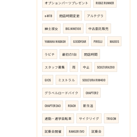
オプションパーツプレゼント
RIDGE RUNNER
e-MTB
閉店時間変更
アルテグラ
紳士淑女
BIG.NINE100
中古委託販売
YAMAHA WABASH
GOODYEAR
PIRELLI
MAXXIS
ラビチ
最初の1台
閉店時間
スタッフ募集
雨
中止
SCULTURA200
GIOS
ミストラル
SCULTURA RIM400
グラベルロードバイク
CHAPTER2
CHAPTER2AO
REACH
新生活
通勤・通学自転車
サイクリイグ
TRIGON
試乗会開催
RANGER EVO
試乗会