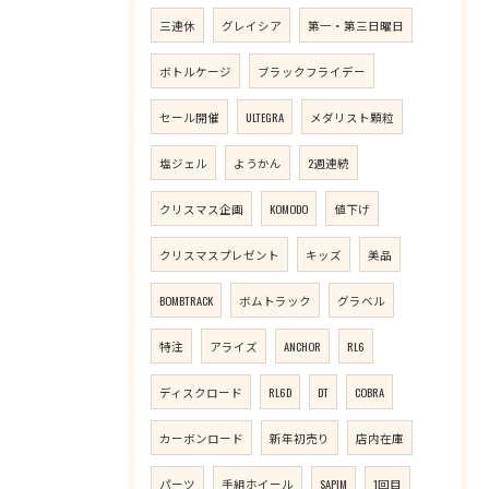
三連休
グレイシア
第一・第三日曜日
ボトルケージ
ブラックフライデー
セール開催
ULTEGRA
メダリスト顆粒
塩ジェル
ようかん
2週連続
クリスマス企画
KOMODO
値下げ
クリスマスプレゼント
キッズ
美品
BOMBTRACK
ボムトラック
グラベル
特注
アライズ
ANCHOR
RL6
ディスクロード
RL6D
DT
COBRA
カーボンロード
新年初売り
店内在庫
パーツ
手組ホイール
SAPIM
1回目