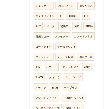
シェファード
ブロンプトン
折りたたみ
サイクリングシューズ
SPEEDSTER
RL8
SILEX
メリダ
軽快車
洗車
MEIRDA
日焼け止め
ファイター
コンチネンタル
ロードタイヤ
オールラウンド
クリンチャー
チューブレス
週末セール
BESV
ベスビー
キャットアイ
AMPP
WAKO'S
ワコーズ
チェーンルブ
木曽ポタ
KPLUS
ケ―プラス
アジアンフィット
子供用ヘルメット
バーエンドキャップ
電動アシスト