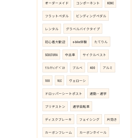
オーダーメイド
コンポーネント
KCNC
フラットペダル
ビンディングペダル
レンタル
グラベルバイクタイプ
初心者大歓迎
e-bike体験
たてりん
SCULTURA
中古車
サイクルベスト
ﾘﾌﾚｸﾃｨﾝｸﾞﾍﾞｽﾄ
ブルベ
400
アルミ
100
VLC
ヴェローシ
ドロッパーシートポスト
通勤・通学
ブリヂストン
通学自転車
ディスクブレーキ
フェイシング
片効き
カーボンフレーム
カーボンホイール