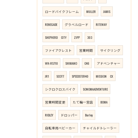
ロードバイクフレーム
MULLER
JAMIS
RENEGADE
グラベルロード
RITEWAY
SHEPHERD CITY
ZIPP
303
ファイアクレスト
営業時間
サイクリング
WH-RS710
SHIMANO
C46
アドベンチャー
JR1
SCOTT
SPEEDSTER40
MISSION CX
シクロクロスバイク
SONOMAADVENTURE
営業時間変更
たて輪一宮店
BOMA
RIDLEY
ドロッパー
Burley
自転車用ベビーカー
チャイルドトレーラー