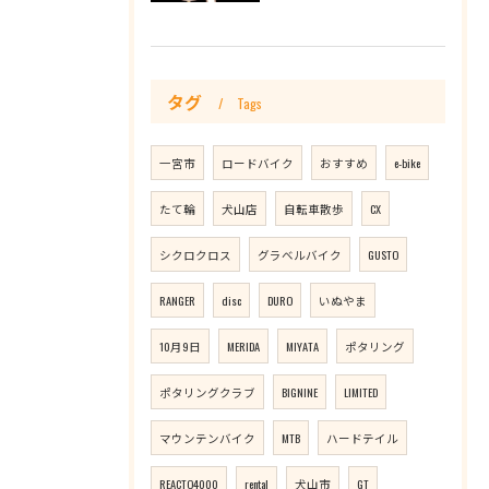
タグ
Tags
一宮市
ロードバイク
おすすめ
e-bike
たて輪
犬山店
自転車散歩
CX
シクロクロス
グラベルバイク
GUSTO
RANGER
disc
DURO
いぬやま
10月9日
MERIDA
MIYATA
ポタリング
ポタリングクラブ
BIGNINE
LIMITED
マウンテンバイク
MTB
ハードテイル
REACTO4000
rental
犬山市
GT