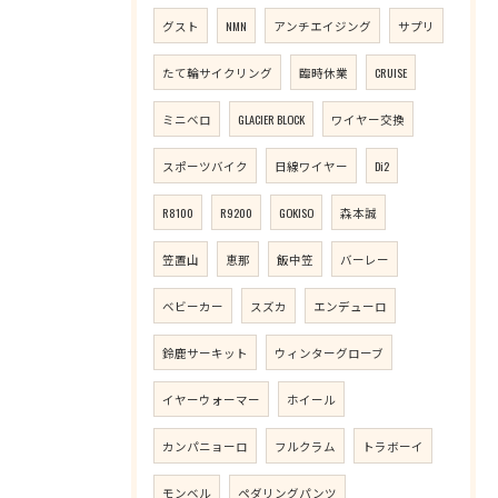
グスト
NMN
アンチエイジング
サプリ
たて輪サイクリング
臨時休業
CRUISE
ミニベロ
GLACIER BLOCK
ワイヤー交換
スポーツバイク
日線ワイヤー
Di2
R8100
R9200
GOKISO
森本誠
笠置山
恵那
飯中笠
バーレー
ベビーカー
スズカ
エンデューロ
鈴鹿サーキット
ウィンターグローブ
イヤーウォーマー
ホイール
カンパニョーロ
フルクラム
トラボーイ
モンベル
ペダリングパンツ