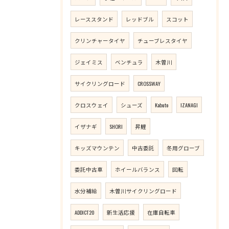
レーススタンド
レッドブル
スコット
クリンチャータイヤ
チューブレスタイヤ
ジェイミス
ベンチュラ
木曽川
サイクリングロード
CROSSWAY
クロスウェイ
シューズ
Kabuto
IZANAGI
イザナギ
SHORI
昇鯉
キッズマウンテン
中古委託
冬用グローブ
委託中古車
ホイールバランス
回転
水分補給
木曽川サイクリングロード
ADDICT20
新生活応援
在庫自転車