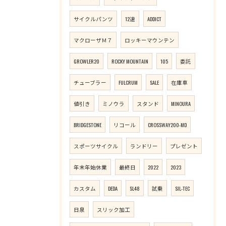
サイクルパンツ
12速
ADDICT
マクローザＭ７
ロッキーマウンテン
GROWLER20
ROCKY MOUNTAIN
105
委託
チューブラー
FULCRUM
SALE
在庫車
値引き
ミノウラ
スタンド
MINOURA
BRIDGESTONE
リコール
CROSSWAY200-MD
スポーツサイクル
ランドリー
プレゼント
年末年始休業
最終日
2022
2023
カスタム
DEDA
SL48
試乗
SIL-TEC
日泉
スリック加工