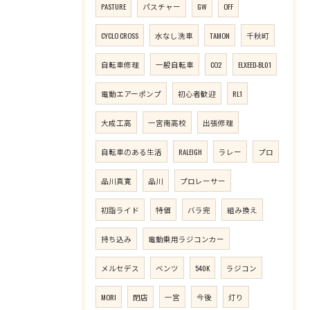
PASTURE
パスチャー
GW
OFF
CYCLO CROSS
水なし洗車
TAMON
千秋町
自転車修理
一般自転車
CO2
ELXEED-BL01
電動エアーポンプ
初心者歓迎
RL1
大成工高
一宮南高校
出張修理
自転車のある生活
RALEIGH
ラレー
プロ
品川真寛
品川
プロレーサー
初詣ライド
特価
バラ完
組み換え
持ち込み
電動乗用ラジコンカー
メルセデス
ベンツ
540K
ラジコン
MORI
閉店
一宮
今後
灯り