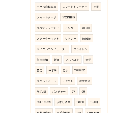
一宮市自転車屋
スマートトレーナー
神楽
スマートターボ
SPECIALIZED
スペシャライズド
アンカー
YOEREO
スターターキット
リドレー
FenixDisc
サイクルコンピューター
ブライトン
年末年始
新春
アルベルト
通学
変更
中学生
毘沙
YAMANEKO
スクルトゥーラ
リアクト
現金特価
PASTURE
パスチャー
GW
OFF
CYCLO CROSS
水なし洗車
TAMON
千秋町
自転車修理
一般自転車
CO2
ELXEED-BL01