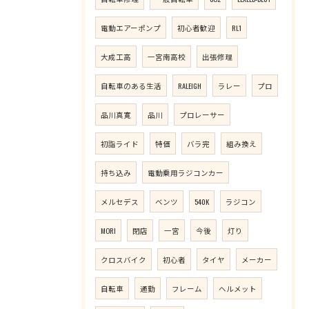
電動エアーポンプ
初心者歓迎
RL1
大成工高
一宮南高校
出張修理
自転車のある生活
RALEIGH
ラレー
プロ
品川真寛
品川
プロレーサー
初詣ライド
特価
バラ完
組み換え
持ち込み
電動乗用ラジコンカー
メルセデス
ベンツ
540K
ラジコン
MORI
閉店
一宮
今後
灯り
クロスバイク
初心者
タイヤ
メーカー
自転車
通勤
フレーム
ヘルメット