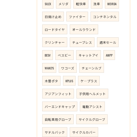
SILEX
メリダ
軽快車
洗車
MEIRDA
日焼け止め
ファイター
コンチネンタル
ロードタイヤ
オールラウンド
クリンチャー
チューブレス
週末セール
BESV
ベスビー
キャットアイ
AMPP
WAKO'S
ワコーズ
チェーンルブ
木曽ポタ
KPLUS
ケ―プラス
アジアンフィット
子供用ヘルメット
バーエンドキャップ
電動アシスト
自転車用グローブ
サイクルグローブ
サドルバック
サイクルカバー