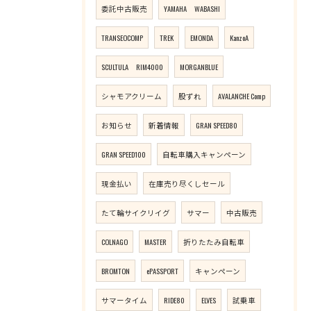
委託中古販売
YAMAHA WABASHI
TRANSEOCOMP
TREK
EMONDA
KanzoA
SCULTULA RIM4000
MORGANBLUE
シャモアクリーム
股ずれ
AVALANCHE Comp
お知らせ
新着情報
GRAN SPEED80
GRAN SPEED100
自転車購入キャンペーン
現金払い
在庫売り尽くしセール
たて輪サイクリイグ
サマー
中古販売
COLNAGO
MASTER
折りたたみ自転車
BROMTON
ePASSPORT
キャンペーン
サマータイム
RIDE80
ELVES
試乗車