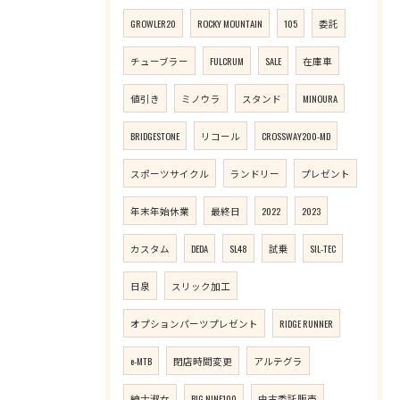
GROWLER20
ROCKY MOUNTAIN
105
委託
チューブラー
FULCRUM
SALE
在庫車
値引き
ミノウラ
スタンド
MINOURA
BRIDGESTONE
リコール
CROSSWAY200-MD
スポーツサイクル
ランドリー
プレゼント
年末年始休業
最終日
2022
2023
カスタム
DEDA
SL48
試乗
SIL-TEC
日泉
スリック加工
オプションパーツプレゼント
RIDGE RUNNER
e-MTB
閉店時間変更
アルテグラ
紳士淑女
BIG.NINE100
中古委託販売