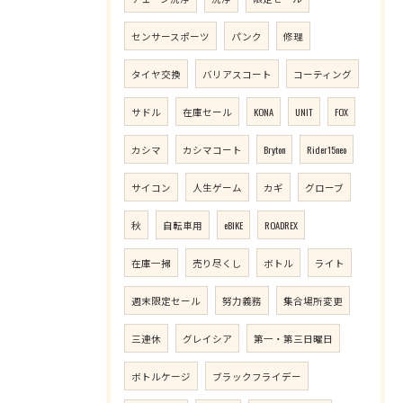
センサースポーツ
パンク
修理
タイヤ交換
バリアスコート
コーティング
サドル
在庫セール
KONA
UNIT
FOX
カシマ
カシマコート
Bryton
Rider15neo
サイコン
人生ゲーム
カギ
グローブ
秋
自転車用
eBIKE
ROADREX
在庫一掃
売り尽くし
ボトル
ライト
週末限定セール
努力義務
集合場所変更
三連休
グレイシア
第一・第三日曜日
ボトルケージ
ブラックフライデー