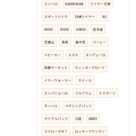
ミニベロ
GLACIER BLOCK
ワイヤー交換
スポーツバイク
日線ワイヤー
Di2
R8100
R9200
GOKISO
森本誠
笠置山
恵那
飯中笠
バーレー
ベビーカー
スズカ
エンデューロ
鈴鹿サーキット
ウィンターグローブ
イヤーウォーマー
ホイール
カンパニョーロ
フルクラム
トラボーイ
モンベル
ペダリングパンツ
サイクルパンツ
12速
ADDICT
マクローザＭ７
ロッキーマウンテン