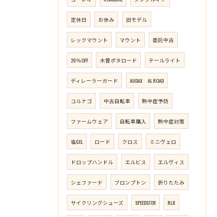
定休日
お休み
旧モデル
レックマウント
マウント
委託中古
20％OFF
木曽ポタロード
テールライト
ディレーラーガード
AUDAX AL ROAD
コルナゴ
中古自転車
熱中症予防
ファームウェア
自転車購入
熱中症対策
塩GEL
ロード
クロス
ミニヴェロ
ドロップハンドル
エルビス
エルヴィス
シェファード
ブロンプトン
折りたたみ
サイクリングシューズ
SPEEDSTER
RL8