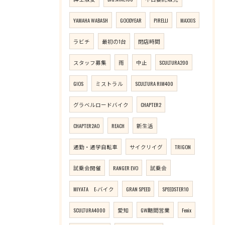
YAMAHA WABASH
GOODYEAR
PIRELLI
MAXXIS
ラビチ
最初の1台
閉店時間
スタッフ募集
雨
中止
SCULTURA200
GIOS
ミストラル
SCULTURA RIM400
グラベルロードバイク
CHAPTER2
CHAPTER2AO
REACH
新生活
通勤・通学自転車
サイクリイグ
TRIGON
試乗会開催
RANGER EVO
試乗会
MIYATA E-バイク
GRAN SPEED
SPEEDSTER10
SCULTURA4000
愛知
GW期間営業
Fenix