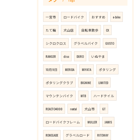
一宮市
ロードバイク
おすすめ
e-bike
たて輪
犬山店
自転車散歩
CX
シクロクロス
グラベルバイク
GUSTO
RANGER
disc
DURO
いぬやま
10月9日
MERIDA
MIYATA
ポタリング
ポタリングクラブ
BIGNINE
LIMITED
マウンテンバイク
MTB
ハードテイル
REACTO4000
rental
犬山市
GT
ロードバイクフレーム
MULLER
JAMIS
RENEGADE
グラベルロード
RITEWAY