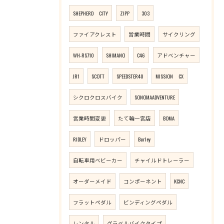
SHEPHERD CITY
ZIPP
303
ファイアクレスト
営業時間
サイクリング
WH-RS710
SHIMANO
C46
アドベンチャー
JR1
SCOTT
SPEEDSTER40
MISSION CX
シクロクロスバイク
SONOMAADVENTURE
営業時間変更
たて輪一宮店
BOMA
RIDLEY
ドロッパー
Burley
自転車用ベビーカー
チャイルドトレーラー
オーダーメイド
コンポーネント
KCNC
フラットペダル
ビンディングペダル
レンタル
グラベルバイクタイプ