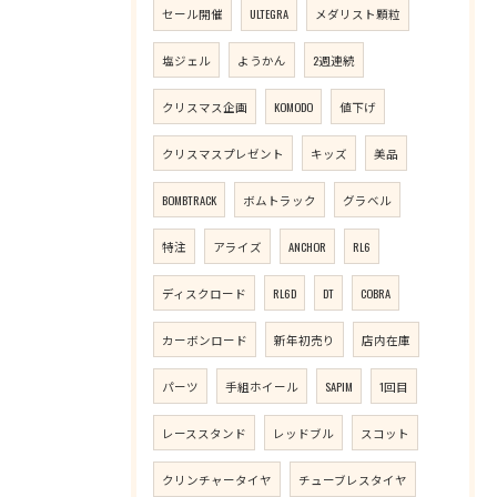
セール開催
ULTEGRA
メダリスト顆粒
塩ジェル
ようかん
2週連続
クリスマス企画
KOMODO
値下げ
クリスマスプレゼント
キッズ
美品
BOMBTRACK
ボムトラック
グラベル
特注
アライズ
ANCHOR
RL6
ディスクロード
RL6D
DT
COBRA
カーボンロード
新年初売り
店内在庫
パーツ
手組ホイール
SAPIM
1回目
レーススタンド
レッドブル
スコット
クリンチャータイヤ
チューブレスタイヤ