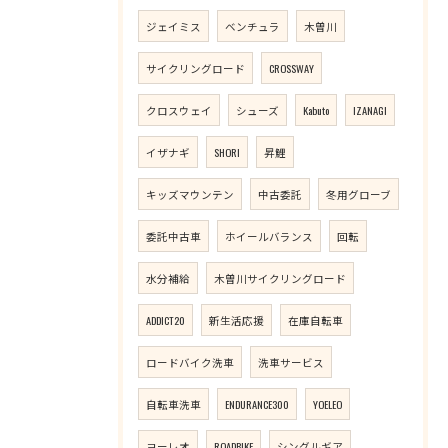
ジェイミス
ベンチュラ
木曽川
サイクリングロード
CROSSWAY
クロスウェイ
シューズ
Kabuto
IZANAGI
イザナギ
SHORI
昇鯉
キッズマウンテン
中古委託
冬用グローブ
委託中古車
ホイールバランス
回転
水分補給
木曽川サイクリングロード
ADDICT20
新生活応援
在庫自転車
ロードバイク洗車
洗車サービス
自転車洗車
ENDURANCE300
YOELEO
ヨーレオ
ROADBIKE
シングルギア