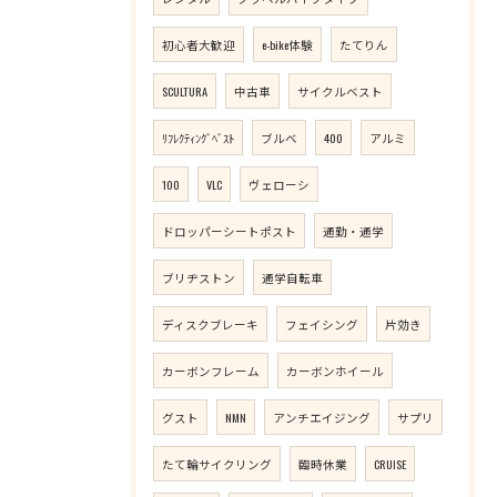
初心者大歓迎
e-bike体験
たてりん
SCULTURA
中古車
サイクルベスト
ﾘﾌﾚｸﾃｨﾝｸﾞﾍﾞｽﾄ
ブルベ
400
アルミ
100
VLC
ヴェローシ
ドロッパーシートポスト
通勤・通学
ブリヂストン
通学自転車
ディスクブレーキ
フェイシング
片効き
カーボンフレーム
カーボンホイール
グスト
NMN
アンチエイジング
サプリ
たて輪サイクリング
臨時休業
CRUISE