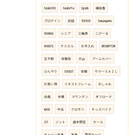
Falath EVO
Falath Pro
Eglath
補給食
プロテイン
前田
R8000
Campagnolo
SHAMAL
シニア
三輪車
こげーる
WAKO’S
ケミカル
お手入れ
BROMPTON
五平餅
体験型
犬山
アームカバー
ひんやり
COOLET
体験
サマーＳＡＩＬ
お買い得
ミキストフレーム
おしゃれ
台風
休業
マウンテン
オフロード
MASI
中古
クロモリ
キッズバイク
ZIT
ジット
週末限定
セール
チェーン洗浄
洗浄
限定セール