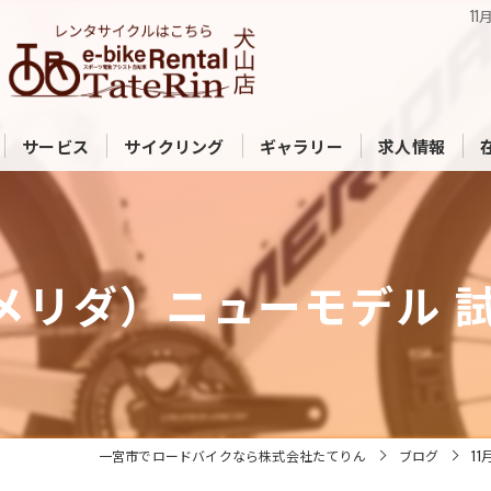
1
サービス
サイクリング
ギャラリー
求人情報
自転車販売
自転車修理・カスタム
IDA（メリダ）ニューモデ
洗車サービス
フィッティング
バイクコーティング
一宮市でロードバイクなら株式会社たてりん
ブログ
1
委託自転車販売