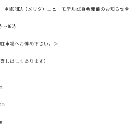
🔶MERIDA（メリダ）ニューモデル試乗会開催のお知らせ🔶
～16時
場へお停め下さい。＞
し出しもあります）
m
m
cm
m