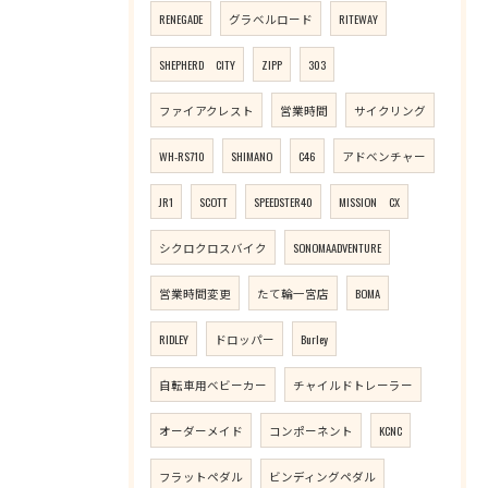
RENEGADE
グラベルロード
RITEWAY
SHEPHERD CITY
ZIPP
303
ファイアクレスト
営業時間
サイクリング
WH-RS710
SHIMANO
C46
アドベンチャー
JR1
SCOTT
SPEEDSTER40
MISSION CX
シクロクロスバイク
SONOMAADVENTURE
営業時間変更
たて輪一宮店
BOMA
RIDLEY
ドロッパー
Burley
自転車用ベビーカー
チャイルドトレーラー
オーダーメイド
コンポーネント
KCNC
フラットペダル
ビンディングペダル