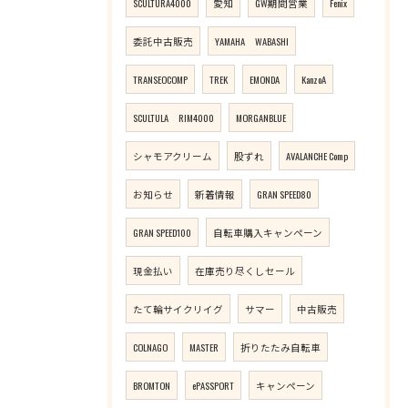
SCULTURA4000
愛知
GW期間営業
Fenix
委託中古販売
YAMAHA WABASHI
TRANSEOCOMP
TREK
EMONDA
KanzoA
SCULTULA RIM4000
MORGANBLUE
シャモアクリーム
股ずれ
AVALANCHE Comp
お知らせ
新着情報
GRAN SPEED80
GRAN SPEED100
自転車購入キャンペーン
現金払い
在庫売り尽くしセール
たて輪サイクリイグ
サマー
中古販売
COLNAGO
MASTER
折りたたみ自転車
BROMTON
ePASSPORT
キャンペーン