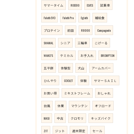
サマータイム
RIDE80
ELVES
試乗車
Falath EVO
Falath Pro
Eglath
補給食
プロテイン
前田
R8000
Campagnolo
SHAMAL
シニア
三輪車
こげーる
WAKO’S
ケミカル
お手入れ
BROMPTON
五平餅
体験型
犬山
アームカバー
ひんやり
COOLET
体験
サマーＳＡＩＬ
お買い得
ミキストフレーム
おしゃれ
台風
休業
マウンテン
オフロード
MASI
中古
クロモリ
キッズバイク
ZIT
ジット
週末限定
セール