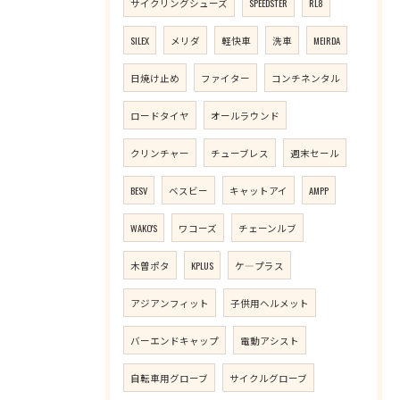
サイクリングシューズ
SPEEDSTER
RL8
SILEX
メリダ
軽快車
洗車
MEIRDA
日焼け止め
ファイター
コンチネンタル
ロードタイヤ
オールラウンド
クリンチャー
チューブレス
週末セール
BESV
ベスビー
キャットアイ
AMPP
WAKO'S
ワコーズ
チェーンルブ
木曽ポタ
KPLUS
ケ―プラス
アジアンフィット
子供用ヘルメット
バーエンドキャップ
電動アシスト
自転車用グローブ
サイクルグローブ