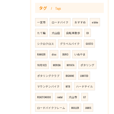
タグ
Tags
一宮市
ロードバイク
おすすめ
e-bike
たて輪
犬山店
自転車散歩
CX
シクロクロス
グラベルバイク
GUSTO
RANGER
disc
DURO
いぬやま
10月9日
MERIDA
MIYATA
ポタリング
ポタリングクラブ
BIGNINE
LIMITED
マウンテンバイク
MTB
ハードテイル
REACTO4000
rental
犬山市
GT
ロードバイクフレーム
MULLER
JAMIS