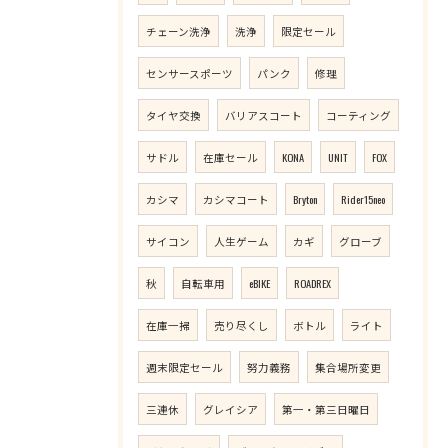
チェーン洗浄
洗浄
限定セール
センサースポーツ
パンク
修理
タイヤ交換
バリアスコート
コーティング
サドル
在庫セール
KONA
UNIT
FOX
カシマ
カシマコート
Bryton
Rider15neo
サイコン
人生ゲーム
カギ
グローブ
秋
自転車用
eBIKE
ROADREX
在庫一掃
売り尽くし
ボトル
ライト
週末限定セール
努力義務
集合場所変更
三連休
グレイシア
第一・第三日曜日