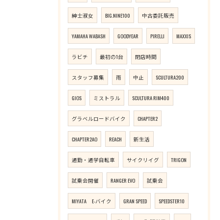
紳士淑女
BIG.NINE100
中古委託販売
YAMAHA WABASH
GOODYEAR
PIRELLI
MAXXIS
ラビチ
最初の1台
閉店時間
スタッフ募集
雨
中止
SCULTURA200
GIOS
ミストラル
SCULTURA RIM400
グラベルロードバイク
CHAPTER2
CHAPTER2AO
REACH
新生活
通勤・通学自転車
サイクリイグ
TRIGON
試乗会開催
RANGER EVO
試乗会
MIYATA E-バイク
GRAN SPEED
SPEEDSTER10