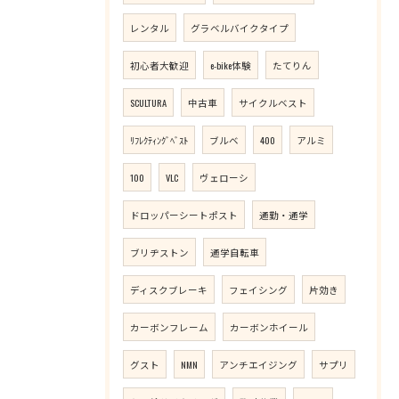
レンタル
グラベルバイクタイプ
初心者大歓迎
e-bike体験
たてりん
SCULTURA
中古車
サイクルベスト
ﾘﾌﾚｸﾃｨﾝｸﾞﾍﾞｽﾄ
ブルベ
400
アルミ
100
VLC
ヴェローシ
ドロッパーシートポスト
通勤・通学
ブリヂストン
通学自転車
ディスクブレーキ
フェイシング
片効き
カーボンフレーム
カーボンホイール
グスト
NMN
アンチエイジング
サプリ