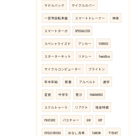
サドルバック
サイクルカバー
一宮市自転車屋
スマートトレーナー
神楽
スマートターボ
SPECIALIZED
スペシャライズド
アンカー
YOEREO
スターターキット
リドレー
FenixDisc
サイクルコンピューター
ブライトン
年末年始
新春
アルベルト
通学
変更
中学生
毘沙
YAMANEKO
スクルトゥーラ
リアクト
現金特価
PASTURE
パスチャー
GW
OFF
CYCLO CROSS
水なし洗車
TAMON
千秋町