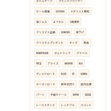
ボトルケージ
ブラックフライデー
セール開催
ULTEGRA
メダリスト顆粒
塩ジェル
ようかん
2週連続
クリスマス企画
KOMODO
値下げ
クリスマスプレゼント
キッズ
美品
BOMBTRACK
ボムトラック
グラベル
特注
アライズ
ANCHOR
RL6
ディスクロード
RL6D
DT
COBRA
カーボンロード
新年初売り
店内在庫
パーツ
手組ホイール
SAPIM
1回目
レーススタンド
レッドブル
スコット