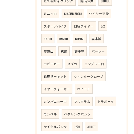
たて輪サイクリング
臨時休業
CRUISE
ミニベロ
GLACIER BLOCK
ワイヤー交換
スポーツバイク
日線ワイヤー
Di2
R8100
R9200
GOKISO
森本誠
笠置山
恵那
飯中笠
バーレー
ベビーカー
スズカ
エンデューロ
鈴鹿サーキット
ウィンターグローブ
イヤーウォーマー
ホイール
カンパニョーロ
フルクラム
トラボーイ
モンベル
ペダリングパンツ
サイクルパンツ
12速
ADDICT