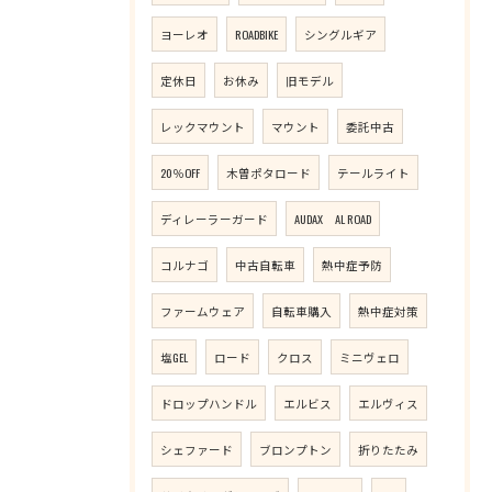
ヨーレオ
ROADBIKE
シングルギア
定休日
お休み
旧モデル
レックマウント
マウント
委託中古
20％OFF
木曽ポタロード
テールライト
ディレーラーガード
AUDAX AL ROAD
コルナゴ
中古自転車
熱中症予防
ファームウェア
自転車購入
熱中症対策
塩GEL
ロード
クロス
ミニヴェロ
ドロップハンドル
エルビス
エルヴィス
シェファード
ブロンプトン
折りたたみ