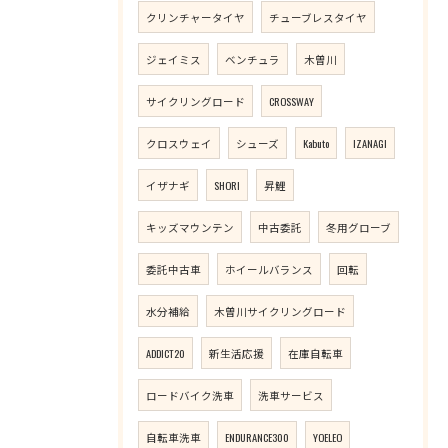
クリンチャータイヤ
チューブレスタイヤ
ジェイミス
ベンチュラ
木曽川
サイクリングロード
CROSSWAY
クロスウェイ
シューズ
Kabuto
IZANAGI
イザナギ
SHORI
昇鯉
キッズマウンテン
中古委託
冬用グローブ
委託中古車
ホイールバランス
回転
水分補給
木曽川サイクリングロード
ADDICT20
新生活応援
在庫自転車
ロードバイク洗車
洗車サービス
自転車洗車
ENDURANCE300
YOELEO