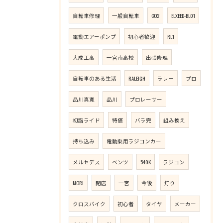
自転車修理
一般自転車
CO2
ELXEED-BL01
電動エアーポンプ
初心者歓迎
RL1
大成工高
一宮南高校
出張修理
自転車のある生活
RALEIGH
ラレー
プロ
品川真寛
品川
プロレーサー
初詣ライド
特価
バラ完
組み換え
持ち込み
電動乗用ラジコンカー
メルセデス
ベンツ
540K
ラジコン
MORI
閉店
一宮
今後
灯り
クロスバイク
初心者
タイヤ
メーカー