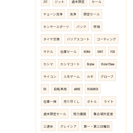
ZIT
ジット
週末限定
セール
チェーン洗浄
洗浄
限定セール
センサースポーツ
パンク
修理
タイヤ交換
バリアスコート
コーティング
サドル
在庫セール
KONA
UNIT
FOX
カシマ
カシマコート
Bryton
Rider15neo
サイコン
人生ゲーム
カギ
グローブ
秋
自転車用
eBIKE
ROADREX
在庫一掃
売り尽くし
ボトル
ライト
週末限定セール
努力義務
集合場所変更
三連休
グレイシア
第一・第三日曜日