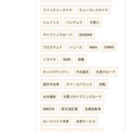
クリンチャータイヤ
チューブレスタイヤ
ジェイミス
ベンチュラ
木曽川
サイクリングロード
CROSSWAY
クロスウェイ
シューズ
Kabuto
IZANAGI
イザナギ
SHORI
昇鯉
キッズマウンテン
中古委託
冬用グローブ
委託中古車
ホイールバランス
回転
水分補給
木曽川サイクリングロード
ADDICT20
新生活応援
在庫自転車
ロードバイク洗車
洗車サービス