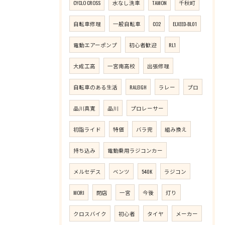
CYCLO CROSS
水なし洗車
TAMON
千秋町
自転車修理
一般自転車
CO2
ELXEED-BL01
電動エアーポンプ
初心者歓迎
RL1
大成工高
一宮南高校
出張修理
自転車のある生活
RALEIGH
ラレー
プロ
品川真寛
品川
プロレーサー
初詣ライド
特価
バラ完
組み換え
持ち込み
電動乗用ラジコンカー
メルセデス
ベンツ
540K
ラジコン
MORI
閉店
一宮
今後
灯り
クロスバイク
初心者
タイヤ
メーカー