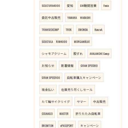
SCULTURA4000
愛知
GW期間営業
Fenix
委託中古販売
YAMAHA WABASHI
TRANSEOCOMP
TREK
EMONDA
KanzoA
SCULTULA RIM4000
MORGANBLUE
シャモアクリーム
股ずれ
AVALANCHE Comp
お知らせ
新着情報
GRAN SPEED80
GRAN SPEED100
自転車購入キャンペーン
現金払い
在庫売り尽くしセール
たて輪サイクリイグ
サマー
中古販売
COLNAGO
MASTER
折りたたみ自転車
BROMTON
ePASSPORT
キャンペーン