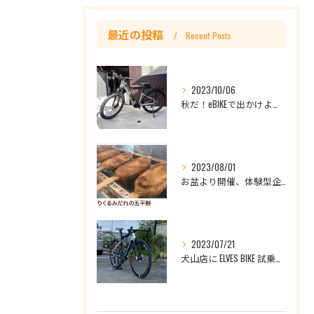
最近の投稿
Recent Posts
2023/10/06
秋だ！eBIKEで出かけよう！レンタル ePASSPORT ROADREXi CRUISEi
2023/08/01
お盆より開催、体験型企画！手作りくるみ五平餅焼き体験！by犬山店
2023/07/21
犬山店に ELVES BIKE 試乗車展示中！ (Falath EVO）(Eglath PRO）試乗できます！