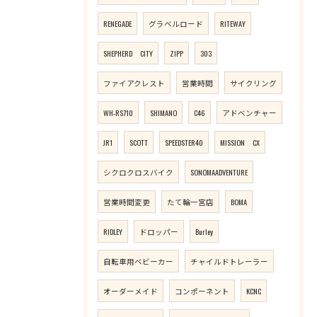
RENEGADE
グラベルロード
RITEWAY
SHEPHERD CITY
ZIPP
303
ファイアクレスト
営業時間
サイクリング
WH-RS710
SHIMANO
C46
アドベンチャー
JR1
SCOTT
SPEEDSTER40
MISSION CX
シクロクロスバイク
SONOMAADVENTURE
営業時間変更
たて輪一宮店
BOMA
RIDLEY
ドロッパー
Burley
自転車用ベビーカー
チャイルドトレーラー
オーダーメイド
コンポーネント
KCNC