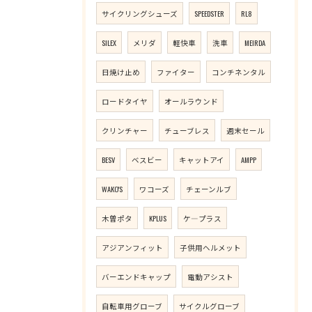
サイクリングシューズ
SPEEDSTER
RL8
SILEX
メリダ
軽快車
洗車
MEIRDA
日焼け止め
ファイター
コンチネンタル
ロードタイヤ
オールラウンド
クリンチャー
チューブレス
週末セール
BESV
ベスビー
キャットアイ
AMPP
WAKO'S
ワコーズ
チェーンルブ
木曽ポタ
KPLUS
ケ―プラス
アジアンフィット
子供用ヘルメット
バーエンドキャップ
電動アシスト
自転車用グローブ
サイクルグローブ