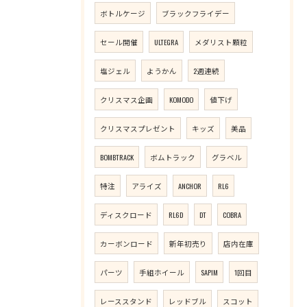
ボトルケージ
ブラックフライデー
セール開催
ULTEGRA
メダリスト顆粒
塩ジェル
ようかん
2週連続
クリスマス企画
KOMODO
値下げ
クリスマスプレゼント
キッズ
美品
BOMBTRACK
ボムトラック
グラベル
特注
アライズ
ANCHOR
RL6
ディスクロード
RL6D
DT
COBRA
カーボンロード
新年初売り
店内在庫
パーツ
手組ホイール
SAPIM
1回目
レーススタンド
レッドブル
スコット