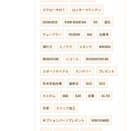
マクローザＭ７
ロッキーマウンテン
GROWLER20
ROCKY MOUNTAIN
105
委託
チューブラー
FULCRUM
SALE
在庫車
値引き
ミノウラ
スタンド
MINOURA
BRIDGESTONE
リコール
CROSSWAY200-MD
スポーツサイクル
ランドリー
プレゼント
年末年始休業
最終日
2022
2023
カスタム
DEDA
SL48
試乗
SIL-TEC
日泉
スリック加工
オプションパーツプレゼント
RIDGE RUNNER