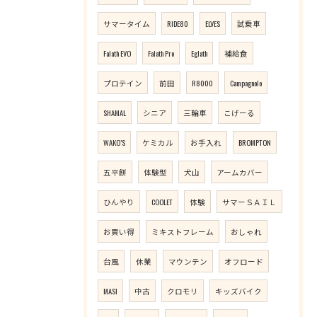
サマータイム
RIDE80
ELVES
試乗車
Falath EVO
Falath Pro
Eglath
補給食
プロテイン
前田
R8000
Campagnolo
SHAMAL
シニア
三輪車
こげーる
WAKO’S
ケミカル
お手入れ
BROMPTON
五平餅
体験型
犬山
アームカバー
ひんやり
COOLET
体験
サマーＳＡＩＬ
お買い得
ミキストフレーム
おしゃれ
台風
休業
マウンテン
オフロード
MASI
中古
クロモリ
キッズバイク