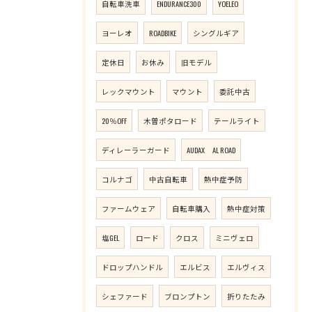
自転車洗車
ENDURANCE300
YOELEO
ヨーレオ
ROADBIKE
シングルギア
定休日
お休み
旧モデル
レックマウント
マウント
委託中古
20％OFF
木曽ポタロード
テールライト
ディレーラーガード
AUDAX AL ROAD
コルナゴ
中古自転車
熱中症予防
ファームウェア
自転車購入
熱中症対策
塩GEL
ロード
クロス
ミニヴェロ
ドロップハンドル
エルビス
エルヴィス
シェファード
ブロンプトン
折りたたみ