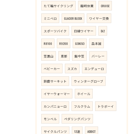
たて輪サイクリング
臨時休業
CRUISE
ミニベロ
GLACIER BLOCK
ワイヤー交換
スポーツバイク
日線ワイヤー
Di2
R8100
R9200
GOKISO
森本誠
笠置山
恵那
飯中笠
バーレー
ベビーカー
スズカ
エンデューロ
鈴鹿サーキット
ウィンターグローブ
イヤーウォーマー
ホイール
カンパニョーロ
フルクラム
トラボーイ
モンベル
ペダリングパンツ
サイクルパンツ
12速
ADDICT