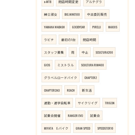
e-MTB
閉店時間変更
アルテグラ
紳士淑女
BIG.NINE100
中古委託販売
YAMAHA WABASH
GOODYEAR
PIRELLI
MAXXIS
ラビチ
最初の1台
閉店時間
スタッフ募集
雨
中止
SCULTURA200
GIOS
ミストラル
SCULTURA RIM400
グラベルロードバイク
CHAPTER2
CHAPTER2AO
REACH
新生活
通勤・通学自転車
サイクリイグ
TRIGON
試乗会開催
RANGER EVO
試乗会
MIYATA E-バイク
GRAN SPEED
SPEEDSTER10