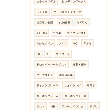
フラットペダル
ビンディングペダル
レンタル
グラベルバイクタイプ
初心者大歓迎
e-bike体験
たてりん
SCULTURA
中古車
サイクルベスト
ﾘﾌﾚｸﾃｨﾝｸﾞﾍﾞｽﾄ
ブルベ
400
アルミ
100
VLC
ヴェローシ
ドロッパーシートポスト
通勤・通学
ブリヂストン
通学自転車
ディスクブレーキ
フェイシング
片効き
カーボンフレーム
カーボンホイール
グスト
NMN
アンチエイジング
サプリ