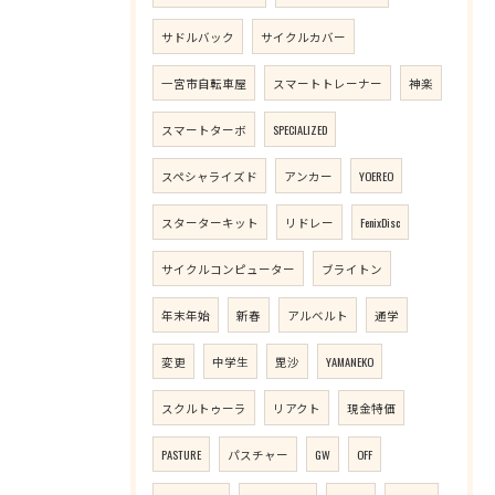
サドルバック
サイクルカバー
一宮市自転車屋
スマートトレーナー
神楽
スマートターボ
SPECIALIZED
スペシャライズド
アンカー
YOEREO
スターターキット
リドレー
FenixDisc
サイクルコンピューター
ブライトン
年末年始
新春
アルベルト
通学
変更
中学生
毘沙
YAMANEKO
スクルトゥーラ
リアクト
現金特価
PASTURE
パスチャー
GW
OFF