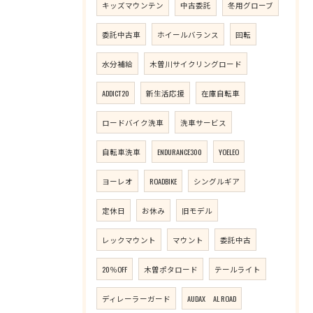
キッズマウンテン
中古委託
冬用グローブ
委託中古車
ホイールバランス
回転
水分補給
木曽川サイクリングロード
ADDICT20
新生活応援
在庫自転車
ロードバイク洗車
洗車サービス
自転車洗車
ENDURANCE300
YOELEO
ヨーレオ
ROADBIKE
シングルギア
定休日
お休み
旧モデル
レックマウント
マウント
委託中古
20％OFF
木曽ポタロード
テールライト
ディレーラーガード
AUDAX AL ROAD