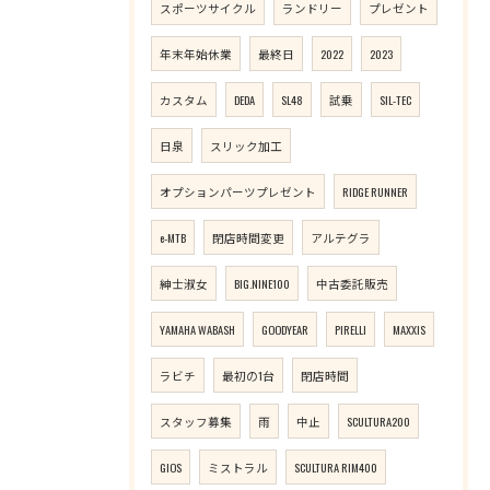
スポーツサイクル
ランドリー
プレゼント
年末年始休業
最終日
2022
2023
カスタム
DEDA
SL48
試乗
SIL-TEC
日泉
スリック加工
オプションパーツプレゼント
RIDGE RUNNER
e-MTB
閉店時間変更
アルテグラ
紳士淑女
BIG.NINE100
中古委託販売
YAMAHA WABASH
GOODYEAR
PIRELLI
MAXXIS
ラビチ
最初の1台
閉店時間
スタッフ募集
雨
中止
SCULTURA200
GIOS
ミストラル
SCULTURA RIM400