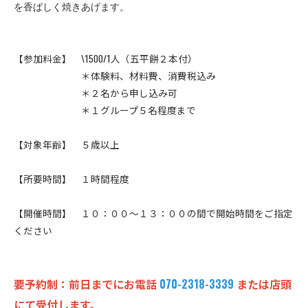
を香ばしく焼きあげます。
【参加料金】 \1500/1人（五平餅２本付）
＊体験料、材料費、消費税込み
＊２名から申し込み可
＊１グループ５名程度まで
【対象年齢】 ５歳以上
【所要時間】 １時間程度
【開催時間】 １０：００～１３：００の間で開始時間をご指定
ください
要予約制：前日までにお電話
070-2318-3339
または店頭
にて受付します。