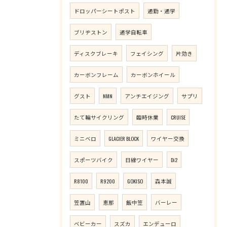
ドロッパーシートポスト
通勤・通学
ブリヂストン
通学自転車
ディスクブレーキ
フェイシング
片効き
カーボンフレーム
カーボンホイール
グスト
NMN
アンチエイジング
サプリ
たて輪サイクリング
臨時休業
CRUISE
ミニベロ
GLACIER BLOCK
ワイヤー交換
スポーツバイク
日線ワイヤー
Di2
R8100
R9200
GOKISO
森本誠
笠置山
恵那
飯中笠
バーレー
ベビーカー
スズカ
エンデューロ