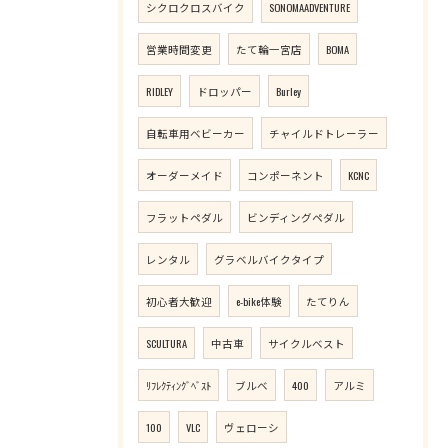
シクロクロスバイク
SONOMAADVENTURE
営業時間変更
たて輪一宮店
BOMA
RIDLEY
ドロッパー
Burley
自転車用ベビーカー
チャイルドトレーラー
オーダーメイド
コンポーネント
KCNC
フラットペダル
ビンディングペダル
レンタル
グラベルバイクタイプ
初心者大歓迎
e-bike体験
たてりん
SCULTURA
中古車
サイクルベスト
ﾘﾌﾚｸﾃｨﾝｸﾞﾍﾞｽﾄ
ブルベ
400
アルミ
100
VLC
ヴェローシ