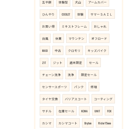
五平餅
体験型
犬山
アームカバー
ひんやり
COOLET
体験
サマーＳＡＩＬ
お買い得
ミキストフレーム
おしゃれ
台風
休業
マウンテン
オフロード
MASI
中古
クロモリ
キッズバイク
ZIT
ジット
週末限定
セール
チェーン洗浄
洗浄
限定セール
センサースポーツ
パンク
修理
タイヤ交換
バリアスコート
コーティング
サドル
在庫セール
KONA
UNIT
FOX
カシマ
カシマコート
Bryton
Rider15neo