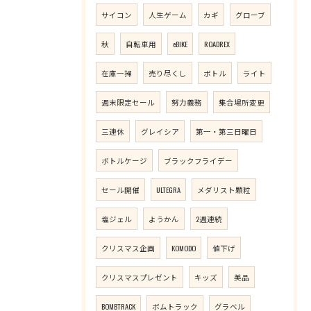
サイコン
人生ゲーム
カギ
グローブ
秋
自転車用
eBIKE
ROADREX
在庫一掃
売り尽くし
ボトル
ライト
週末限定セール
努力義務
集合場所変更
三連休
グレイシア
第一・第三日曜日
ボトルケージ
ブラックフライデー
セール開催
ULTEGRA
メダリスト顆粒
塩ジェル
ようかん
2週連続
クリスマス企画
KOMODO
値下げ
クリスマスプレゼント
キッズ
美品
BOMBTRACK
ボムトラック
グラベル