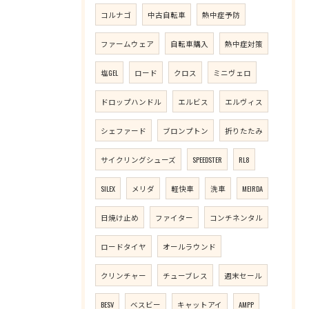
コルナゴ
中古自転車
熱中症予防
ファームウェア
自転車購入
熱中症対策
塩GEL
ロード
クロス
ミニヴェロ
ドロップハンドル
エルビス
エルヴィス
シェファード
ブロンプトン
折りたたみ
サイクリングシューズ
SPEEDSTER
RL8
SILEX
メリダ
軽快車
洗車
MEIRDA
日焼け止め
ファイター
コンチネンタル
ロードタイヤ
オールラウンド
クリンチャー
チューブレス
週末セール
BESV
ベスビー
キャットアイ
AMPP