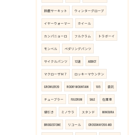
鈴鹿サーキット
ウィンターグローブ
イヤーウォーマー
ホイール
カンパニョーロ
フルクラム
トラボーイ
モンベル
ペダリングパンツ
サイクルパンツ
12速
ADDICT
マクローザＭ７
ロッキーマウンテン
GROWLER20
ROCKY MOUNTAIN
105
委託
チューブラー
FULCRUM
SALE
在庫車
値引き
ミノウラ
スタンド
MINOURA
BRIDGESTONE
リコール
CROSSWAY200-MD