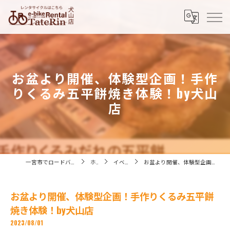
お盆より開催、体験型企画！手作
りくるみ五平餅焼き体験！by犬山
店
一宮市でロードバイクなら株式会社たてりん
ホーム
イベント情報
お盆より開催、体験型企画！手作りくるみ五平餅焼き体験！by犬山店
お盆より開催、体験型企画！手作りくるみ五平餅
焼き体験！by犬山店
2023/08/01