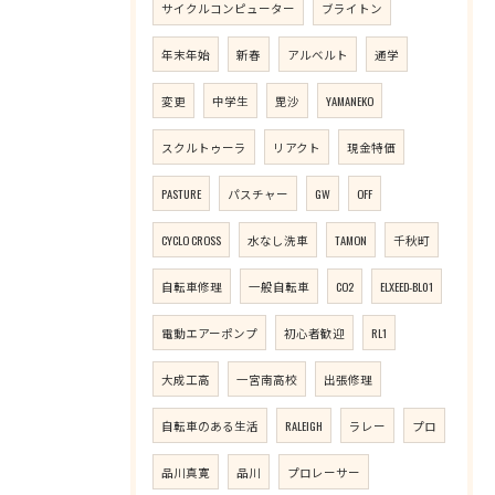
サイクルコンピューター
ブライトン
年末年始
新春
アルベルト
通学
変更
中学生
毘沙
YAMANEKO
スクルトゥーラ
リアクト
現金特価
PASTURE
パスチャー
GW
OFF
CYCLO CROSS
水なし洗車
TAMON
千秋町
自転車修理
一般自転車
CO2
ELXEED-BL01
電動エアーポンプ
初心者歓迎
RL1
大成工高
一宮南高校
出張修理
自転車のある生活
RALEIGH
ラレー
プロ
品川真寛
品川
プロレーサー