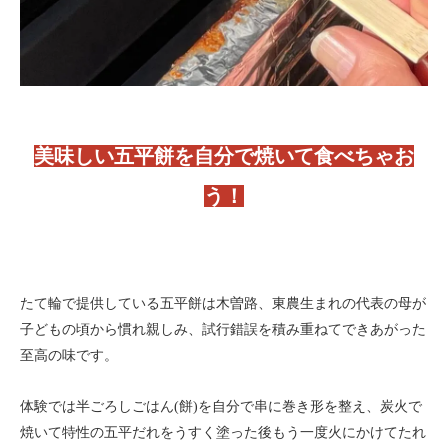
美味しい五平餅を自分で焼いて食べちゃお
う！
たて輪で提供している五平餅は木曽路、東農生まれの代表の母が
子どもの頃から慣れ親しみ、試行錯誤を積み重ねてできあがった
至高の味です。
体験では半ごろしごはん(餅)を自分で串に巻き形を整え、炭火で
焼いて特性の五平だれをうすく塗った後もう一度火にかけてたれ