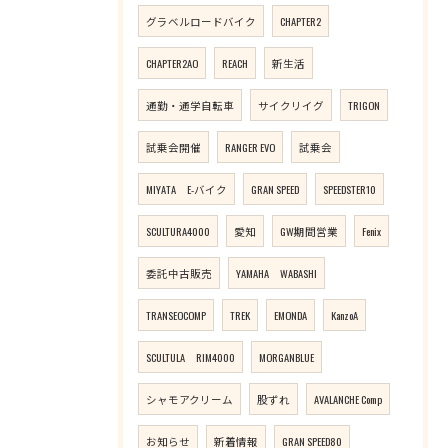
グラベルロードバイク
CHAPTER2
CHAPTER2AO
REACH
新生活
通勤・通学自転車
サイクリイグ
TRIGON
試乗会開催
RANGER EVO
試乗会
MIYATA E-バイク
GRAN SPEED
SPEEDSTER10
SCULTURA4000
愛知
GW期間営業
Fenix
委託中古販売
YAMAHA WABASHI
TRANSEOCOMP
TREK
EMONDA
KanzoA
SCULTULA RIM4000
MORGANBLUE
シャモアクリーム
股ずれ
AVALANCHE Comp
お知らせ
新着情報
GRAN SPEED80