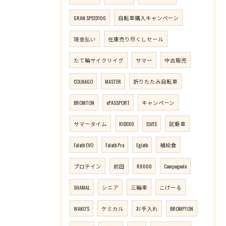
GRAN SPEED100
自転車購入キャンペーン
現金払い
在庫売り尽くしセール
たて輪サイクリイグ
サマー
中古販売
COLNAGO
MASTER
折りたたみ自転車
BROMTON
ePASSPORT
キャンペーン
サマータイム
RIDE80
ELVES
試乗車
Falath EVO
Falath Pro
Eglath
補給食
プロテイン
前田
R8000
Campagnolo
SHAMAL
シニア
三輪車
こげーる
WAKO’S
ケミカル
お手入れ
BROMPTON