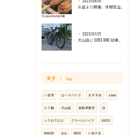
2023/08/01
お盆より開催、体験型企画！手作りくるみ五平餅焼き体験！by犬山店
2023/07/21
犬山店に ELVES BIKE 試乗車展示中！ (Falath EVO）(Eglath PRO）試乗できます！
タグ
Tags
一宮市
ロードバイク
おすすめ
e-bike
たて輪
犬山店
自転車散歩
CX
シクロクロス
グラベルバイク
GUSTO
RANGER
disc
DURO
いぬやま