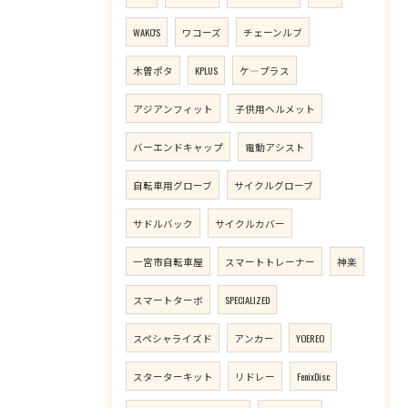
WAKO'S
ワコーズ
チェーンルブ
木曽ポタ
KPLUS
ケ―プラス
アジアンフィット
子供用ヘルメット
バーエンドキャップ
電動アシスト
自転車用グローブ
サイクルグローブ
サドルバック
サイクルカバー
一宮市自転車屋
スマートトレーナー
神楽
スマートターボ
SPECIALIZED
スペシャライズド
アンカー
YOEREO
スターターキット
リドレー
FenixDisc