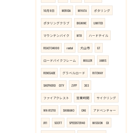
10月9日
MERIDA
MIYATA
ポタリング
ポタリングクラブ
BIGNINE
LIMITED
マウンテンバイク
MTB
ハードテイル
REACTO4000
rental
犬山市
GT
ロードバイクフレーム
MULLER
JAMIS
RENEGADE
グラベルロード
RITEWAY
SHEPHERD CITY
ZIPP
303
ファイアクレスト
営業時間
サイクリング
WH-RS710
SHIMANO
C46
アドベンチャー
JR1
SCOTT
SPEEDSTER40
MISSION CX