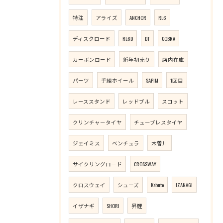
特注
アライズ
ANCHOR
RL6
ディスクロード
RL6D
DT
COBRA
カーボンロード
新年初売り
店内在庫
パーツ
手組ホイール
SAPIM
1回目
レーススタンド
レッドブル
スコット
クリンチャータイヤ
チューブレスタイヤ
ジェイミス
ベンチュラ
木曽川
サイクリングロード
CROSSWAY
クロスウェイ
シューズ
Kabuto
IZANAGI
イザナギ
SHORI
昇鯉